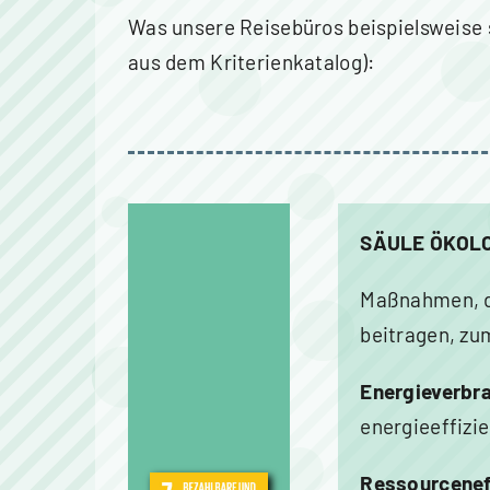
Was unsere Reisebüros beispielsweise s
aus dem Kriterienkatalog):
SÄULE ÖKOLO
Maßnahmen, di
beitragen, zu
Energieverbr
energieeffizi
Ressourcenef