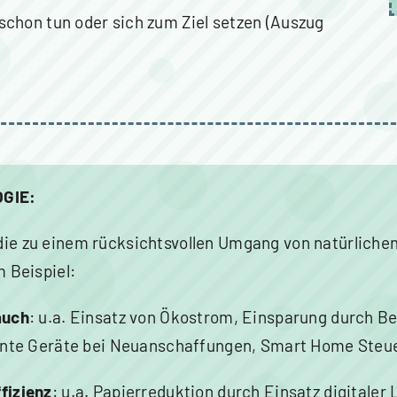
chon tun oder sich zum Ziel setzen (Auszug
GIE:
e zu einem rücksichtsvollen Umgang von natürliche
m Beispiel:
auch
: u.a. Einsatz von Ökostrom, Einsparung durch B
ente Geräte bei Neuanschaffungen, Smart Home Steu
fizienz
: u.a. Papierreduktion durch Einsatz digitaler