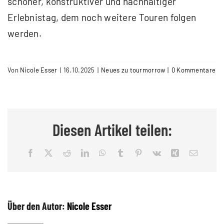
schöner, konstruktiver und nachhaltiger
Erlebnistag, dem noch weitere Touren folgen
werden.
Von
Nicole Esser
|
16.10.2025
|
Neues zu tourmorrow
|
0 Kommentare
Diesen Artikel teilen:
Facebook
X
Reddit
LinkedIn
WhatsApp
Tumblr
Pinterest
Vk
Xing
E-
Mail
Über den Autor:
Nicole Esser